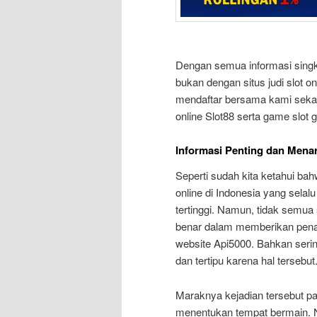
Dengan semua informasi singkat
bukan dengan situs judi slot o
mendaftar bersama kami sekar
online Slot88 serta game slot g
Informasi Penting dan Menar
Seperti sudah kita ketahui bah
online di Indonesia yang sel
tertinggi. Namun, tidak semua 
benar dalam memberikan penawa
website Api5000. Bahkan seri
dan tertipu karena hal tersebut
Maraknya kejadian tersebut p
menentukan tempat bermain. Na