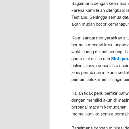
Bagaimana dengan keamanan di 
karena kami telah dilengkapi 
Testlabs. Sehingga semua data
akan mudah bocor kemanapun
Kami sangat menyarankan situs 
bermain mencari keuntungan cep
waktu luang di saat sedang lib
game slot online dan
Slot gar
online lainnya seperti live casi
jenis permainan ini kami sedi
pemain untuk memilih ingin b
Kalian tidak perlu berfikir ba
dengan memiliki akun di mas
berbagai macam kemudahan, s
memainkan ke semua permai
Bagaimana dengan minimal depo