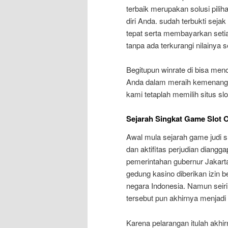
terbaik merupakan solusi pilih
diri Anda. sudah terbukti sej
tepat serta membayarkan set
tanpa ada terkurangi nilainya s
Begitupun winrate di bisa me
Anda dalam meraih kemenangan
kami tetaplah memilih situs slo
Sejarah Singkat Game Slot 
Awal mula sejarah game judi sl
dan aktifitas perjudian diangga
pemerintahan gubernur Jakarta 
gedung kasino diberikan izin 
negara Indonesia. Namun seiri
tersebut pun akhirnya menjadi 
Karena pelarangan itulah akhir