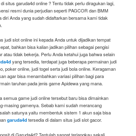
situs garuda4d online ? Tentu tidak perlu diragukan lagi,
lisensi resmi dunia perjudian seperti PAGCOR dan BMM
 diri Anda yang sudah didaftarkan bersama kami tidak
.
judi slot online ini kepada Anda untuk dijadikan tempat
at, bahkan bisa kalian jadikan pilihan sebagai pengisi
ur atau tidak bekerja. Perlu Anda ketahui juga bahwa selain
uda4d
yang tersedia, terdapat juga beberapa permainan judi
no, poker online, judi togel serta judi bola online. Keragaman
akan agar bisa menambahkan variasi pilihan bagi para
ermain taruhan pada jenis game Apidewa yang mana.
hwa semua game judi online tersebut baru bisa dimainkan
ing-masing gamenya. Sebab kami sudah merancang
alah satunya yaitu membentuk sistem 1 akun saja bisa
nan
garuda4d
tersedia di dalam situs judi slot gacor.
sit di Garuda4d? Tentulah sangat terjangkau sekali,