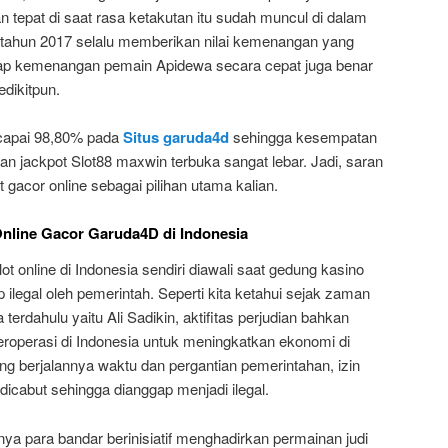
an tepat di saat rasa ketakutan itu sudah muncul di dalam
ak tahun 2017 selalu memberikan nilai kemenangan yang
iap kemenangan pemain Apidewa secara cepat juga benar
edikitpun.
ncapai 98,80% pada
Situs garuda4d
sehingga kesempatan
 jackpot Slot88 maxwin terbuka sangat lebar. Jadi, saran
t gacor online sebagai pilihan utama kalian.
Online Gacor Garuda4D di Indonesia
ot online di Indonesia sendiri diawali saat gedung kasino
p ilegal oleh pemerintah. Seperti kita ketahui sejak zaman
terdahulu yaitu Ali Sadikin, aktifitas perjudian bahkan
beroperasi di Indonesia untuk meningkatkan ekonomi di
ng berjalannya waktu dan pergantian pemerintahan, izin
dicabut sehingga dianggap menjadi ilegal.
nya para bandar berinisiatif menghadirkan permainan judi