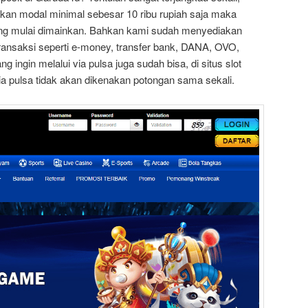
an modal minimal sebesar 10 ribu rupiah saja maka
ng mulai dimainkan. Bahkan kami sudah menyediakan
ransaksi seperti e-money, transfer bank, DANA, OVO,
ngin melalui via pulsa juga sudah bisa, di situs slot
a pulsa tidak akan dikenakan potongan sama sekali.